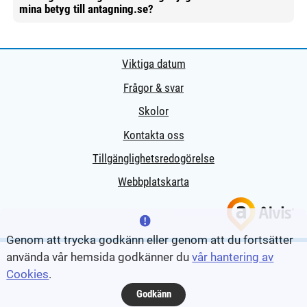
Mer information
mina betyg till antagning.se?
Viktiga datum
Frågor & svar
Skolor
Kontakta oss
Tillgänglighetsredogörelse
Webbplatskarta
Genom att trycka godkänn eller genom att du fortsätter
använda vår hemsida godkänner du
vår hantering av
Cookies
.
Godkänn